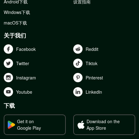
Android下载
设置指南
Windows下载
macOS下载
关于我们
Facebook
Reddit
Twitter
Tiktok
Instagram
Pinterest
Youtube
Linkedln
下载
Get it on
Download on the
Google Play
App Store